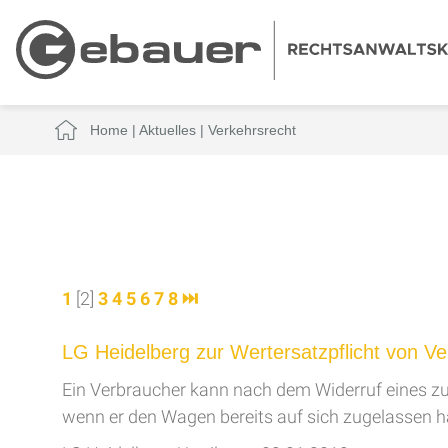
Home
|
Aktuelles
|
Verkehrsrecht
1
[2]
3
4
5
6
7
8
⏭
LG Heidelberg zur Wertersatzpflicht von V
Ein Verbraucher kann nach dem Widerruf eines zur
wenn er den Wagen bereits auf sich zugelassen h