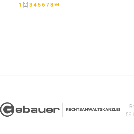
1
[2]
3
4
5
6
7
8
⏭
Ro
591