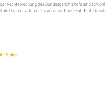
diger Rechtsprechung des Bundesgerichtshofs sind sowoh
B als Dauerstraftaten einzuordnen. Kurze Fahrtunterbre
96-19.php