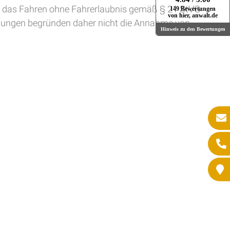
l das Fahren ohne Fahrerlaubnis gemäß § 21 StVG
149 Bewertungen
von hier, anwalt.de
chungen begründen daher nicht die Annahme von
Hinweis zu den Bewertungen